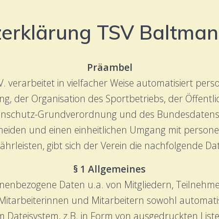
erklärung TSV Baltmann
Präambel
. verarbeitet in vielfacher Weise automatisiert per
, der Organisation des Sportbetriebs, der Öffentlic
enschutz-Grundverordnung und des Bundesdatensch
meiden und einen einheitlichen Umgang mit person
ährleisten, gibt sich der Verein die nachfolgende 
§ 1 Allgemeines
sonenbezogene Daten u.a. von Mitgliedern, Teilneh
Mitarbeiterinnen und Mitarbeitern sowohl automatis
nem Dateisystem, z.B. in Form von ausgedruckten Lis