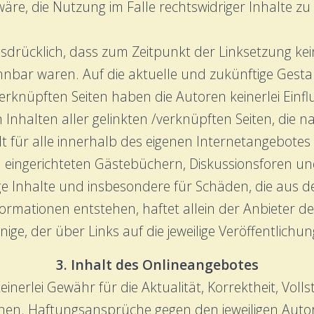
re, die Nutzung im Falle rechtswidriger Inhalte zu
usdrücklich, dass zum Zeitpunkt der Linksetzung kein
nbar waren. Auf die aktuelle und zukünftige Gestal
rknüpften Seiten haben die Autoren keinerlei Einflus
n Inhalten aller gelinkten /verknüpften Seiten, die 
ilt für alle innerhalb des eigenen Internetangebotes
 eingerichteten Gästebüchern, Diskussionsforen und M
ige Inhalte und insbesondere für Schäden, die aus 
rmationen entstehen, haftet allein der Anbieter de
nige, der über Links auf die jeweilige Veröffentlichung
3. Inhalt des Onlineangebotes
erlei Gewähr für die Aktualität, Korrektheit, Volls
onen. Haftungsansprüche gegen den jeweiligen Auto